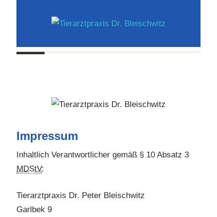
Zum
Inhalt
springen
Ihr
Tierarztpraxis
Tierarzt
in
Dr.
Hohn
Bleischwitz
Impressum
Inhaltlich Verantwortlicher gemäß § 10 Absatz 3
MDStV
:
Tierarztpraxis Dr. Peter Bleischwitz
Garlbek 9