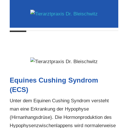
Zum
Inhalt
springen
Ihr
Tierarztpraxis
Tierarzt
in
Dr.
Hohn
Bleischwitz
Equines Cushing Syndrom
(ECS)
Unter dem Equinen Cushing Syndrom versteht
man eine Erkrankung der Hypophyse
(Hirnanhangsdrüse). Die Hormonproduktion des
Hypophysenzwischenlappens wird normalerweise