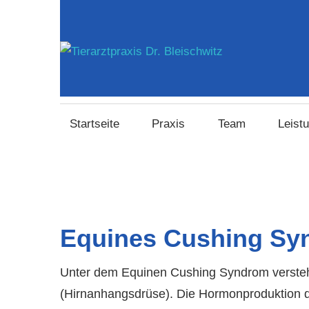
Zum
Inhalt
springen
Tiera
Ihr
Tierarzt
Dr.
in
Startseite
Praxis
Team
Leist
Hohn
Blei
Equines Cushing Sy
Unter dem Equinen Cushing Syndrom verste
(Hirnanhangsdrüse). Die Hormonproduktion