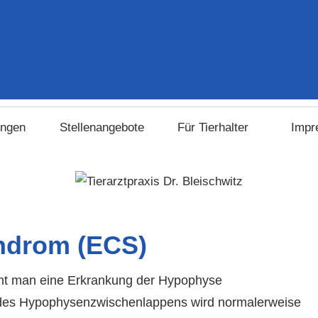
rztpraxis
ungen
Stellenangebote
Für Tierhalter
Impr
schwitz
ndrom (ECS)
ht man eine Erkrankung der Hypophyse
 des Hypophysenzwischenlappens wird normalerweise